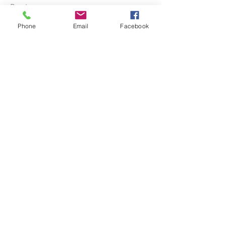
Previous
Phone
Email
Facebook
Termes et conditions
Politique de confidentialité
Mentions légales
Politique de cookies
©2035 par De Mer en Mère. Créé avec
Wix.com