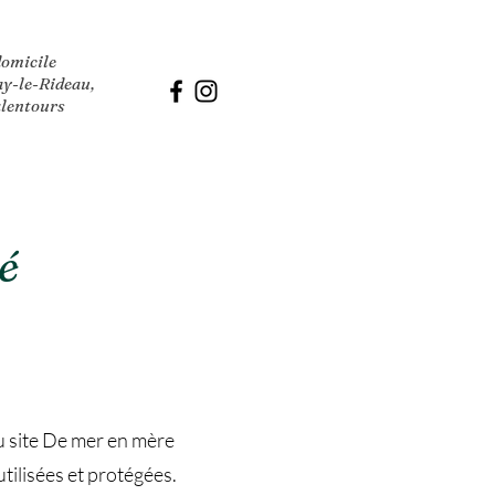
domicile
ay-le-Rideau,
alentours
é
du site De mer en mère
utilisées et protégées.