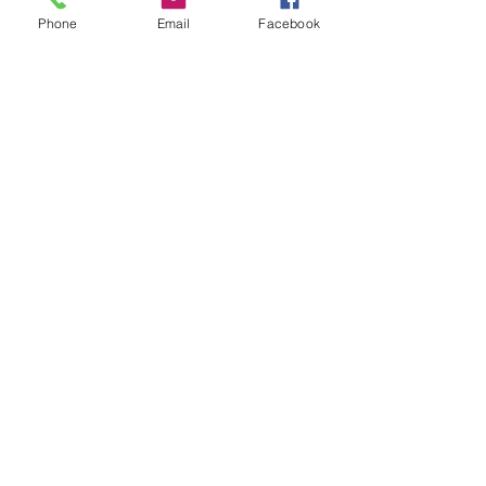
Phone
Email
Facebook
E-mail
manon.bousrez@gmail.com
Me suivre
Termes et conditions
Politique de confidentialité