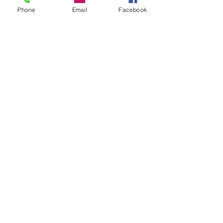
Phone
Email
Facebook
Adresse
Rue de Munat
37510 Villandry, France
Téléphone
06 74 74 09 84