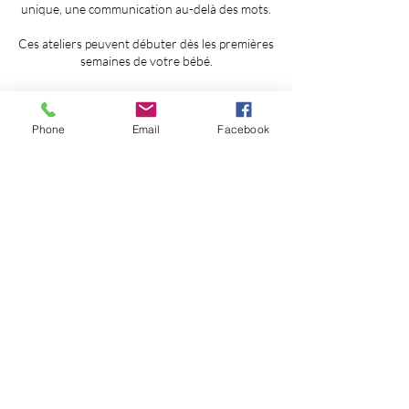
unique, une communication au-delà des mots.
Ces ateliers peuvent débuter dès les premières
Phone
Email
Facebook
Adresse
Rue de Munat
37510 Villandry, France
Téléphone
06 74 74 09 84